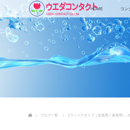
HOME
コン
ホーム
ブログ一覧
2ウィークタイプ（近視用／遠視用）
,